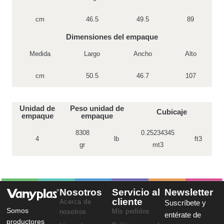
cm
46.5
49.5
89
Dimensiones del empaque
Medida
Largo
Ancho
Alto
cm
50.5
46.7
107
Unidad de
Peso unidad de
Cubicaje
empaque
empaque
8308
0.25234345
4
lb
ft3
gr
mt3
Nosotros
Servicio al
Newsletter
cliente
Acerca de
Suscríbete y
Somos
Mis pedidos
nosotros
entérate de
productores