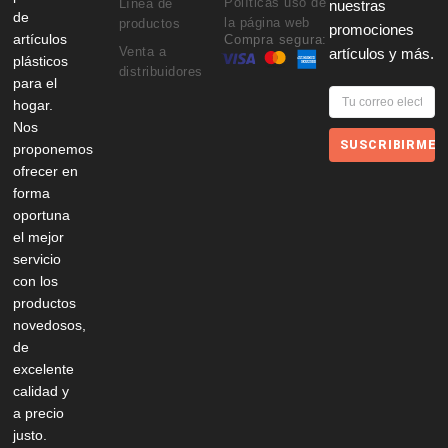
Políticas uso de
Línea de
nuestras
de
la página web
productos
promociones
artículos
Compra segura:
Venta a
artículos y más.
plásticos
distribuidores
para el
hogar.
Nos
SUSCRIBIRME
proponemos
ofrecer en
forma
oportuna
el mejor
servicio
con los
productos
novedosos,
de
excelente
calidad y
a precio
justo.