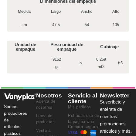
Dimensiones del empaque
Medida
Largo
Ancho
Alto
cm
47,5
54
105
Unidad de
Peso unidad de
Cubicaje
empaque
empaque
9152
0.269
lb
ft3
gr
mt3
Nosotros
Servicio al
Newsletter
cliente
Acerca de
Suscríbete y
Somos
Mis pedidos
nosotros
entérate de
productores
Políticas uso de
Línea de
nuestras
de
la página web
productos
promociones
artículos
Compra segura:
Venta a
artículos y más.
plásticos