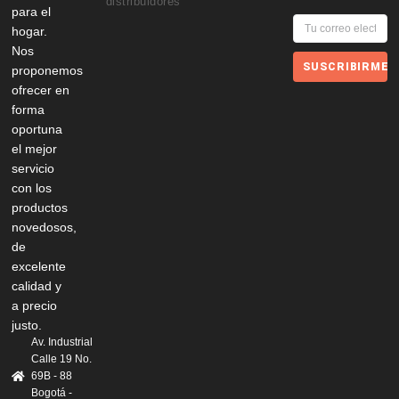
distribuidores
para el
hogar.
Nos
SUSCRIBIRME
proponemos
ofrecer en
forma
oportuna
el mejor
servicio
con los
productos
novedosos,
de
excelente
calidad y
a precio
justo.
Av. Industrial
Calle 19 No.
69B - 88
Bogotá -