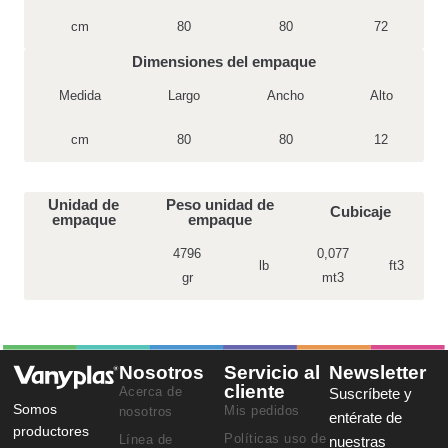
cm
80
80
72
Dimensiones del empaque
Medida
Largo
Ancho
Alto
cm
80
80
12
Unidad de
Peso unidad de
Cubicaje
empaque
empaque
4796
0,077
lb
ft3
gr
mt3
Nosotros
Servicio al
Newsletter
cliente
Acerca de
Suscríbete y
Somos
Mis pedidos
nosotros
entérate de
productores
Políticas uso de
Línea de
nuestras