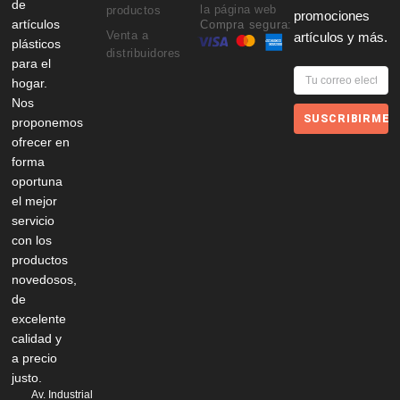
de
la página web
productos
promociones
artículos
Compra segura:
Venta a
artículos y más.
plásticos
distribuidores
para el
hogar.
Nos
SUSCRIBIRME
proponemos
ofrecer en
forma
oportuna
el mejor
servicio
con los
productos
novedosos,
de
excelente
calidad y
a precio
justo.
Av. Industrial