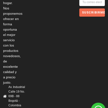
hogar.
Nos
SUSCRIBIRME
proponemos
ofrecer en
forma
oportuna
el mejor
servicio
con los
productos
novedosos,
de
excelente
calidad y
a precio
justo.
Av. Industrial
Calle 19 No.
69B - 88
Bogotá -
Colombia