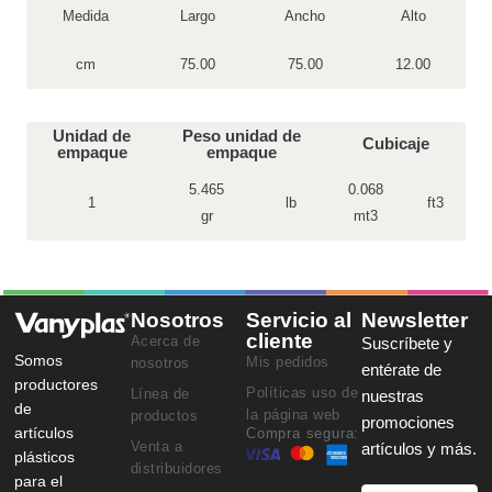
Medida
Largo
Ancho
Alto
cm
75.00
75.00
12.00
Unidad de
Peso unidad de
Cubicaje
empaque
empaque
5.465
0.068
1
lb
ft3
gr
mt3
Nosotros
Servicio al
Newsletter
cliente
Acerca de
Suscríbete y
Somos
Mis pedidos
nosotros
entérate de
productores
Políticas uso de
Línea de
nuestras
de
la página web
productos
promociones
artículos
Compra segura:
Venta a
artículos y más.
plásticos
distribuidores
para el