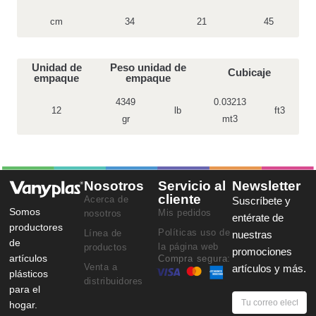
cm
34
21
45
Unidad de
Peso unidad de
Cubicaje
empaque
empaque
4349
0.03213
12
lb
ft3
gr
mt3
Nosotros
Servicio al
Newsletter
cliente
Acerca de
Suscríbete y
Somos
Mis pedidos
nosotros
entérate de
productores
Políticas uso de
Línea de
nuestras
de
la página web
productos
promociones
artículos
Compra segura:
Venta a
artículos y más.
plásticos
distribuidores
para el
hogar.