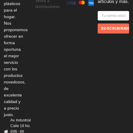
Venta a
artículos y más.
plásticos
distribuidores
para el
hogar.
Nos
SUSCRIBIRME
proponemos
ofrecer en
forma
oportuna
el mejor
servicio
con los
productos
novedosos,
de
excelente
calidad y
a precio
justo.
Av. Industrial
Calle 19 No.
69B - 88