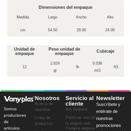
Dimensiones del empaque
Medida
Largo
Ancho
Alto
cm
54.50
29.00
24.00
Unidad de
Peso unidad de
Cubicaje
empaque
empaque
2.824
0.038
12
lb
ft3
gr
mt3
Nosotros
Servicio al
Newsletter
cliente
Acerca de
Suscríbete y
Somos
Mis pedidos
nosotros
entérate de
productores
Políticas uso de
Línea de
nuestras
de
la página web
productos
promociones
artículos
Compra segura: