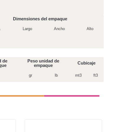
Dimensiones del empaque
a
Largo
Ancho
Alto
d de
Peso unidad de
Cubicaje
que
empaque
gr
lb
mt3
ft3