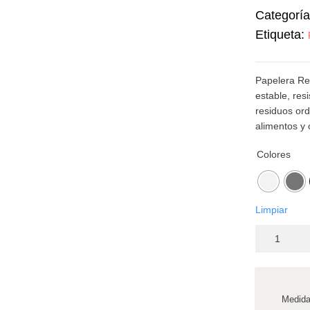
Categorí
Etiqueta:
Papelera Red
estable, resi
residuos ord
alimentos y 
Colores
Limpiar
Medid