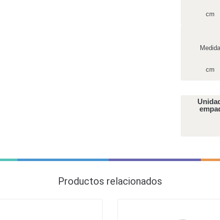
cm
Medid
cm
Unida
empa
Productos relacionados