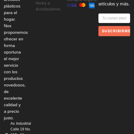
Venta a
artículos y más.
plásticos
distribuidores
para el
hogar.
Nos
SUSCRIBIRME
proponemos
ofrecer en
forma
oportuna
el mejor
servicio
con los
productos
novedosos,
de
excelente
calidad y
a precio
justo.
Av. Industrial
Calle 19 No.