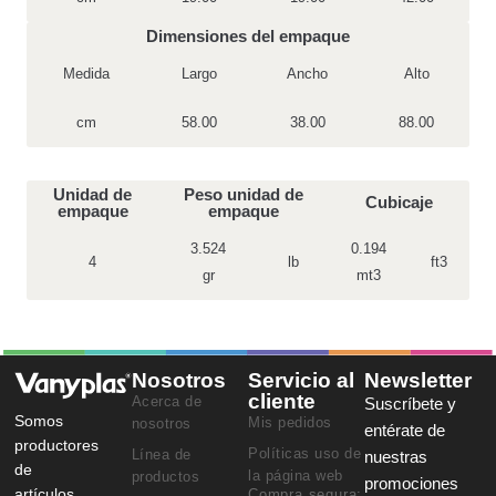
Dimensiones del empaque
Medida
Largo
Ancho
Alto
cm
58.00
38.00
88.00
Unidad de
Peso unidad de
Cubicaje
empaque
empaque
3.524
0.194
4
lb
ft3
gr
mt3
Nosotros
Servicio al
Newsletter
cliente
Acerca de
Suscríbete y
Somos
Mis pedidos
nosotros
entérate de
productores
Políticas uso de
Línea de
nuestras
de
la página web
productos
promociones
artículos
Compra segura: