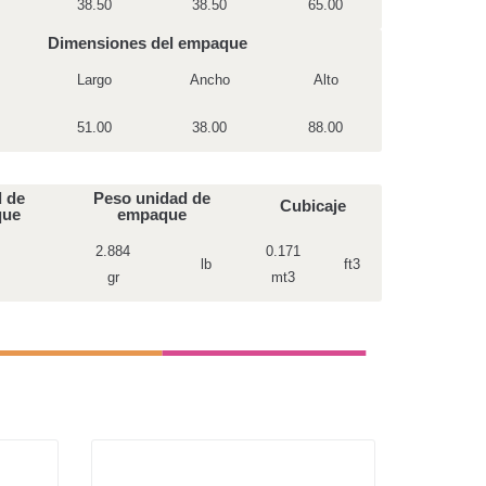
38.50
38.50
65.00
Dimensiones del empaque
Largo
Ancho
Alto
51.00
38.00
88.00
 de
Peso unidad de
Cubicaje
que
empaque
2.884
0.171
lb
ft3
gr
mt3