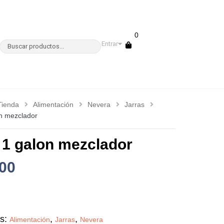
0
Entrar
Tienda
Alimentación
Nevera
Jarras
on mezclador
 1 galon mezclador
00
as:
,
,
Alimentación
Jarras
Nevera