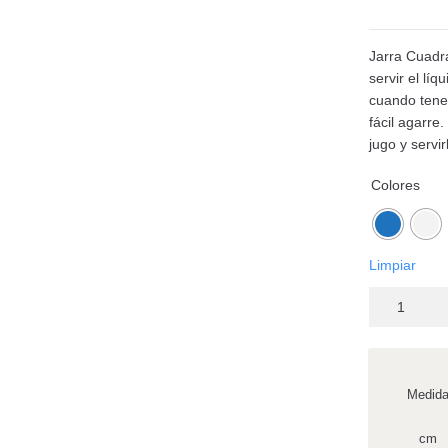
Jarra Cuadra
servir el líq
cuando tene
fácil agarre
jugo y servir
Colores
Limpiar
Medid
cm