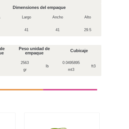
Dimensiones del empaque
a
Largo
Ancho
Alto
41
41
29.5
 de
Peso unidad de
Cubicaje
ue
empaque
2563
0.0495895
lb
ft3
gr
mt3