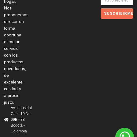
hogar.
Nos
SUSCRIBIRME
proponemos
ofrecer en
forma
oportuna
el mejor
servicio
con los
productos
novedosos,
de
excelente
calidad y
a precio
justo.
Av. Industrial
Calle 19 No.
69B - 88
Bogotá -
Colombia