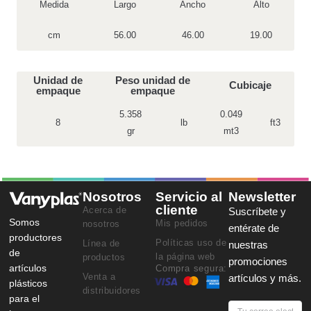
Medida
Largo
Ancho
Alto
cm
56.00
46.00
19.00
Unidad de
Peso unidad de
Cubicaje
empaque
empaque
5.358
0.049
8
lb
ft3
gr
mt3
Nosotros
Servicio al
Newsletter
cliente
Acerca de
Suscríbete y
Somos
Mis pedidos
nosotros
entérate de
productores
Políticas uso de
Línea de
nuestras
de
la página web
productos
promociones
artículos
Compra segura:
Venta a
artículos y más.
plásticos
distribuidores
para el