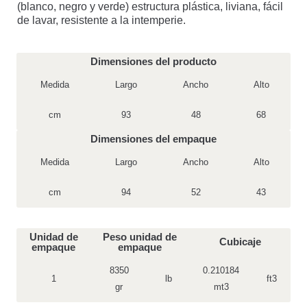
(blanco, negro y verde) estructura plástica, liviana, fácil
de lavar, resistente a la intemperie.
Este producto no está disponible porque no quedan existencias.
Dimensiones del producto
Medida
Largo
Ancho
Alto
cm
93
48
68
Dimensiones del empaque
Medida
Largo
Ancho
Alto
cm
94
52
43
Unidad de
Peso unidad de
Cubicaje
empaque
empaque
8350
0.210184
1
lb
ft3
gr
mt3