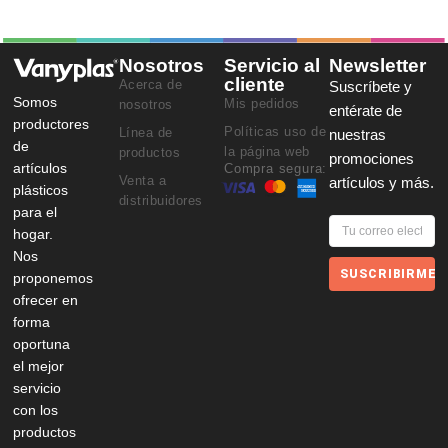
Nosotros
Servicio al
Newsletter
cliente
Acerca de
Suscríbete y
Somos
Mis pedidos
nosotros
entérate de
productores
Políticas uso de
Línea de
nuestras
de
la página web
productos
promociones
artículos
Compra segura:
Venta a
artículos y más.
plásticos
distribuidores
para el
hogar.
Nos
SUSCRIBIRME
proponemos
ofrecer en
forma
oportuna
el mejor
servicio
con los
productos