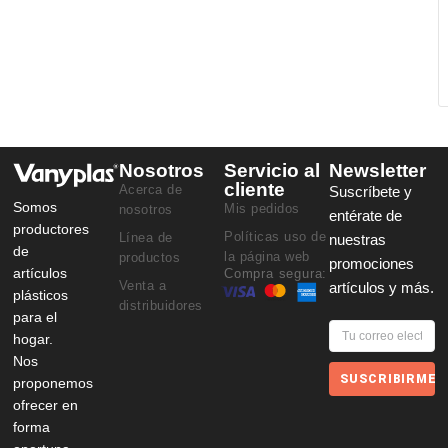
Nosotros
Servicio al
Newsletter
cliente
Acerca de
Suscríbete y
Somos
Mis pedidos
nosotros
entérate de
productores
Políticas uso de
Línea de
nuestras
de
la página web
productos
promociones
artículos
Compra segura:
Venta a
artículos y más.
plásticos
distribuidores
para el
hogar.
Nos
SUSCRIBIRME
proponemos
ofrecer en
forma