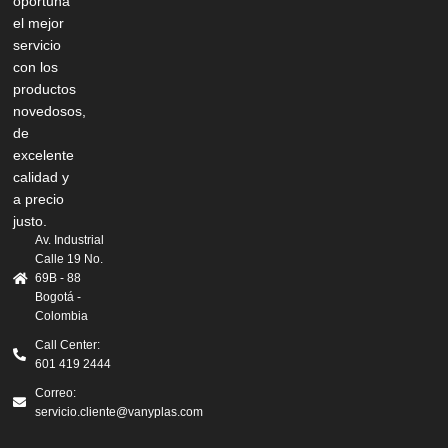
oportuna
el mejor
servicio
con los
productos
novedosos,
de
excelente
calidad y
a precio
justo.
Av. Industrial
Calle 19 No.
69B - 88
Bogotá -
Colombia
Call Center:
601 419 2444
Correo:
servicio.cliente@vanyplas.com