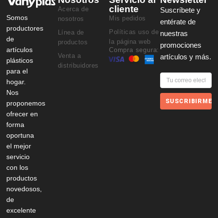
cliente
Acerca de
Suscríbete y
Somos
Mis pedidos
nosotros
entérate de
productores
Políticas uso de
Línea de
nuestras
de
la página web
productos
promociones
artículos
Compra segura:
Venta a
artículos y más.
plásticos
distribuidores
para el
hogar.
Nos
SUSCRIBIRME
proponemos
ofrecer en
forma
oportuna
el mejor
servicio
con los
productos
novedosos,
de
excelente