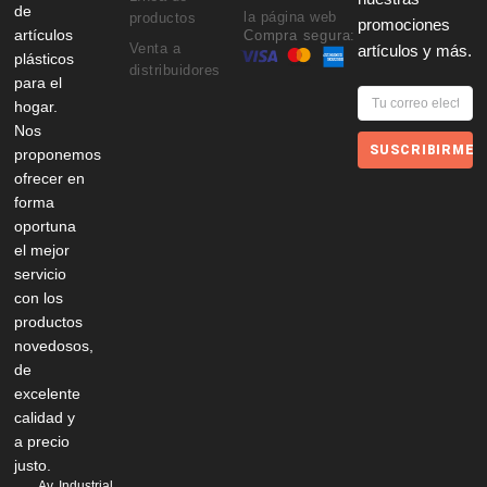
de
la página web
productos
promociones
artículos
Compra segura:
Venta a
artículos y más.
plásticos
distribuidores
para el
hogar.
Nos
SUSCRIBIRME
proponemos
ofrecer en
forma
oportuna
el mejor
servicio
con los
productos
novedosos,
de
excelente
calidad y
a precio
justo.
Av. Industrial