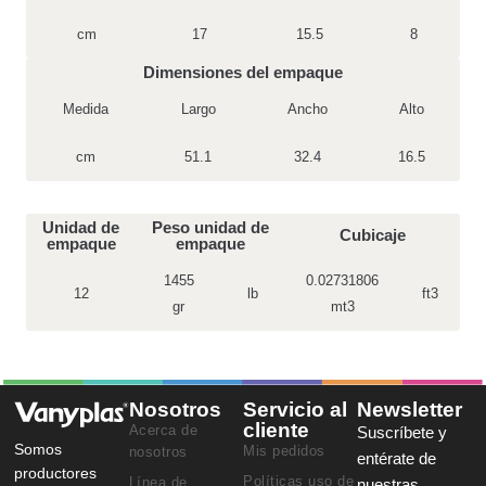
cm
17
15.5
8
Dimensiones del empaque
Medida
Largo
Ancho
Alto
cm
51.1
32.4
16.5
Unidad de
Peso unidad de
Cubicaje
empaque
empaque
1455
0.02731806
12
lb
ft3
gr
mt3
Nosotros
Servicio al
Newsletter
cliente
Acerca de
Suscríbete y
Somos
Mis pedidos
nosotros
entérate de
productores
Políticas uso de
Línea de
nuestras