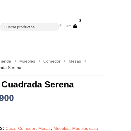
0
Entrar
Tienda
Muebles
Comedor
Mesas
ada Serena
 Cuadrada Serena
,900
as:
,
,
,
,
Casa
Comedor
Mesas
Muebles
Muebles casa