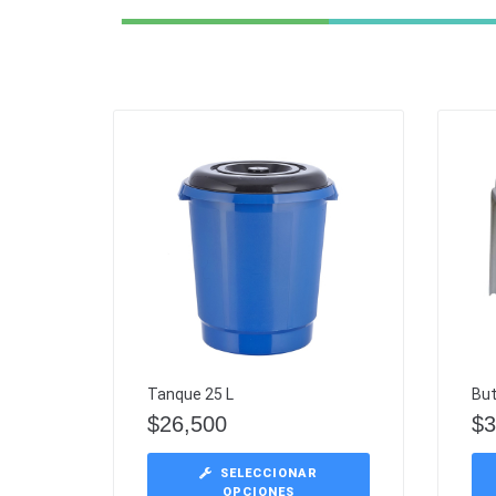
Tanque 25 L
But
$
26,500
$
3
SELECCIONAR
OPCIONES