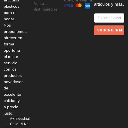
artículos
Compra segura:
Venta a
artículos y más.
plásticos
distribuidores
para el
hogar.
Nos
SUSCRIBIRME
proponemos
ofrecer en
forma
oportuna
el mejor
servicio
con los
productos
novedosos,
de
excelente
calidad y
a precio
justo.
Av. Industrial
Calle 19 No.