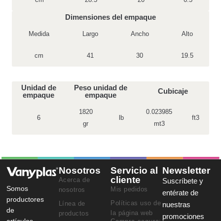
Dimensiones del empaque
Medida
Largo
Ancho
Alto
cm
41
30
19.5
Unidad de
Peso unidad de
Cubicaje
empaque
empaque
1820
0.023985
6
lb
ft3
gr
mt3
Nosotros
Servicio al
Newsletter
cliente
Acerca de
Suscríbete y
Somos
Mis pedidos
nosotros
entérate de
productores
Políticas uso de
Línea de
nuestras
de
la página web
productos
promociones