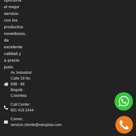
oportuna
el mejor
servicio
con los
productos
novedosos,
de
excelente
calidad y
a precio
justo.
Av. Industrial
Calle 19 No.
69B - 88
Bogotá -
Colombia
Call Center:
601 419 2444
Correo:
servicio.cliente@vanyplas.com