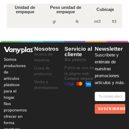
Unidad de
Peso unidad de
Cubicaje
empaque
empaque
gr
lb
mt3
ft3
Nosotros
Servicio al
Newsletter
cliente
Acerca de
Suscríbete y
Somos
Mis pedidos
nosotros
entérate de
productores
Políticas uso de
Línea de
nuestras
de
la página web
productos
promociones
artículos
Compra segura:
Venta a
artículos y más.
plásticos
distribuidores
para el
hogar.
Nos
SUSCRIBIRME
proponemos
ofrecer en
forma