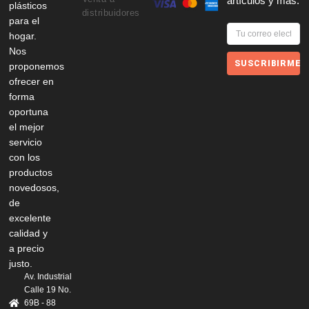
artículos y más.
plásticos
distribuidores
para el
hogar.
Nos
SUSCRIBIRME
proponemos
ofrecer en
forma
oportuna
el mejor
servicio
con los
productos
novedosos,
de
excelente
calidad y
a precio
justo.
Av. Industrial
Calle 19 No.
69B - 88