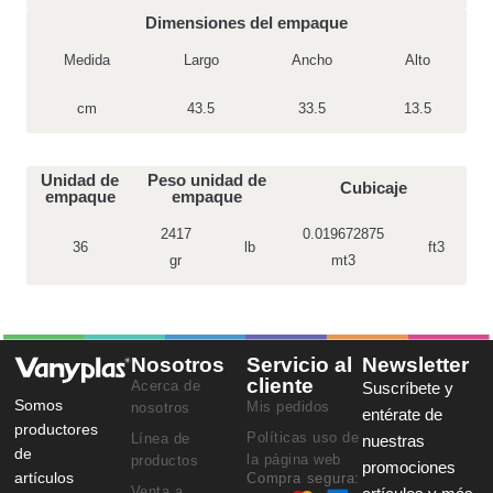
Dimensiones del empaque
Medida
Largo
Ancho
Alto
cm
43.5
33.5
13.5
Unidad de
Peso unidad de
Cubicaje
empaque
empaque
2417
0.019672875
36
lb
ft3
gr
mt3
Nosotros
Servicio al
Newsletter
cliente
Acerca de
Suscríbete y
Somos
Mis pedidos
nosotros
entérate de
productores
Políticas uso de
Línea de
nuestras
de
la página web
productos
promociones
artículos
Compra segura:
Venta a