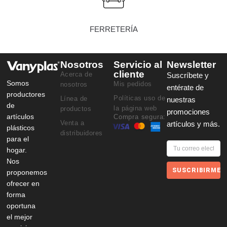
FERRETERÍA
Nosotros
Servicio al
Newsletter
cliente
Acerca de
Suscríbete y
Somos
Mis pedidos
nosotros
entérate de
productores
Políticas uso de
Línea de
nuestras
de
la página web
productos
promociones
artículos
Compra segura:
Venta a
artículos y más.
plásticos
distribuidores
para el
hogar.
Nos
SUSCRIBIRME
proponemos
ofrecer en
forma
oportuna
el mejor