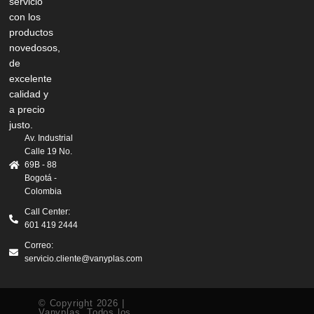
servicio
con los
productos
novedosos,
de
excelente
calidad y
a precio
justo.
Av. Industrial
Calle 19 No.
69B - 88
Bogotá -
Colombia
Call Center:
601 419 2444
Correo:
servicio.cliente@vanyplas.com
© Copyright 2026 |
Vanyplas. Todos los