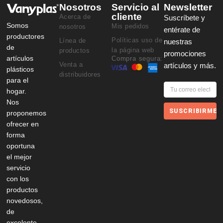
Nosotros
Servicio al
Newsletter
cliente
Acerca de
Suscríbete y
Somos
Mis pedidos
nosotros
entérate de
productores
Políticas uso de
Línea de
nuestras
de
la página web
productos
promociones
artículos
Compra segura:
Venta a
artículos y más.
plásticos
distribuidores
para el
hogar.
Nos
SUSCRIBIRME
proponemos
ofrecer en
forma
oportuna
el mejor
servicio
con los
productos
novedosos,
de
excelente