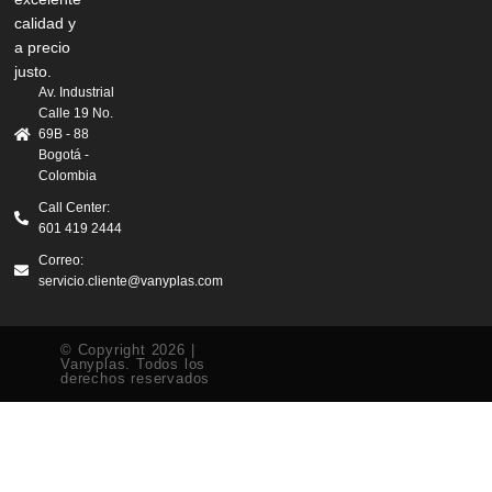
calidad y
a precio
justo.
Av. Industrial
Calle 19 No.
69B - 88
Bogotá -
Colombia
Call Center:
601 419 2444
Correo:
servicio.cliente@vanyplas.com
© Copyright 2026 |
Vanyplas. Todos los
derechos reservados