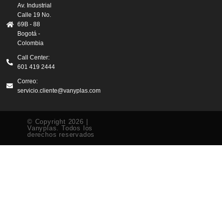
Av. Industrial
Calle 19 No.
69B - 88
Bogotá -
Colombia
Call Center:
601 419 2444
Correo:
servicio.cliente@vanyplas.com
© Copyright 2026 |
Vanyplas. Todos los
derechos reservados