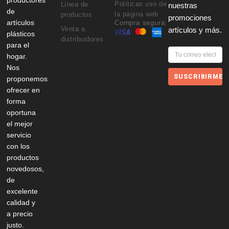
Políticas uso de
Línea de
nuestras
de
la página web
productos
promociones
artículos
Compra segura:
Venta a
artículos y más.
plásticos
distribuidores
para el
hogar.
Nos
SUSCRIBIRME
proponemos
ofrecer en
forma
oportuna
el mejor
servicio
con los
productos
novedosos,
de
excelente
calidad y
a precio
justo.