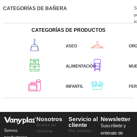
S
CATEGORÍAS DE BAÑERA
p
t
CATEGORÍAS DE PRODUCTOS
ASEO
ORG
ALIMENTACIÓN
MU
INFANTIL
FER
Nosotros
Servicio al
Newsletter
cliente
Acerca de
Suscríbete y
Somos
Mis pedidos
nosotros
entérate de
productores