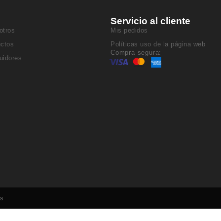
Servicio al cliente
otros
Mis pedidos
uctos
Políticas uso de la página web
Compra segura:
buidores
os