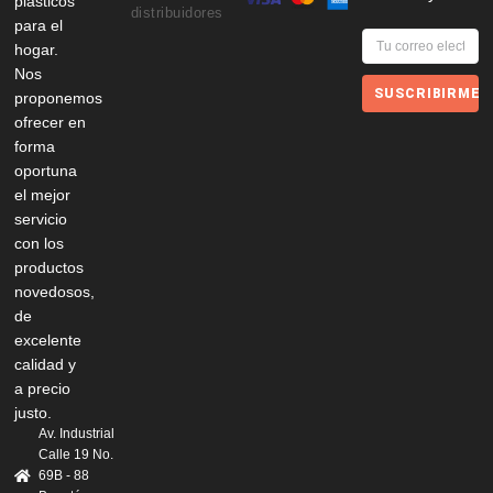
plásticos
distribuidores
para el
hogar.
Nos
SUSCRIBIRME
proponemos
ofrecer en
forma
oportuna
el mejor
servicio
con los
productos
novedosos,
de
excelente
calidad y
a precio
justo.
Av. Industrial
Calle 19 No.
69B - 88