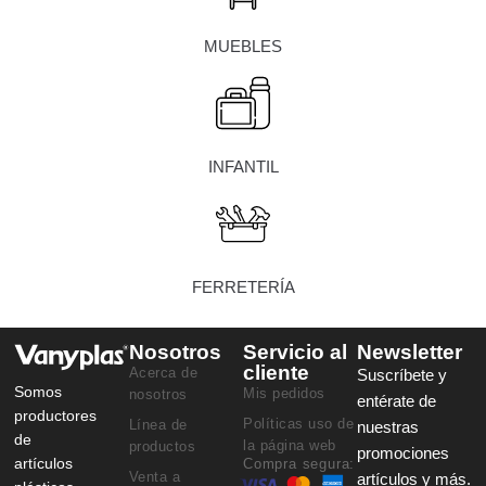
MUEBLES
INFANTIL
FERRETERÍA
Nosotros
Servicio al
Newsletter
cliente
Acerca de
Suscríbete y
Somos
Mis pedidos
nosotros
entérate de
productores
Políticas uso de
Línea de
nuestras
de
la página web
productos
promociones
artículos
Compra segura:
Venta a
artículos y más.