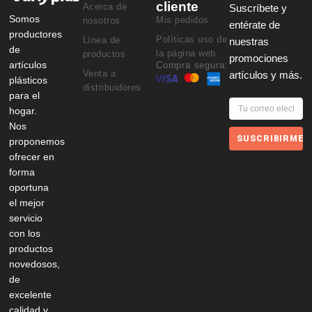
cliente
Acerca de
Suscríbete y
Somos
Mis pedidos
nosotros
entérate de
productores
Políticas uso de
Línea de
nuestras
de
la página web
productos
promociones
artículos
Compra segura:
Venta a
artículos y más.
plásticos
distribuidores
para el
hogar.
Nos
SUSCRIBIRME
proponemos
ofrecer en
forma
oportuna
el mejor
servicio
con los
productos
novedosos,
de
excelente
calidad y